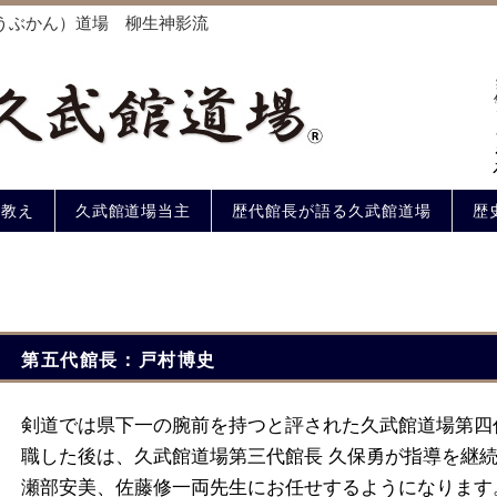
うぶかん）道場 柳生神影流
の教え
久武館道場当主
歴代館長が語る久武館道場
歴
第五代館長：戸村博史
剣道では県下一の腕前を持つと評された久武館道場第四
職した後は、久武館道場第三代館長 久保勇が指導を継
瀬部安美、佐藤修一両先生にお任せするようになります