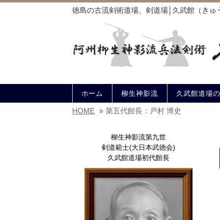
徳島の古流剣術道場、剣道場│久武館（きゅ
ホーム
柳生神影流
久武館道場
HOME
»
第五代館長：戸村 博史
柳生神影流第九世
剣道範士(大日本武徳会)
久武館道場初代館長