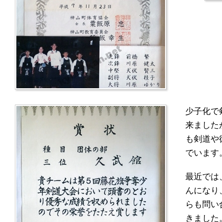
少子化で
来ました
も剣道や
でいます
最近では
んになり
らも問い
きました