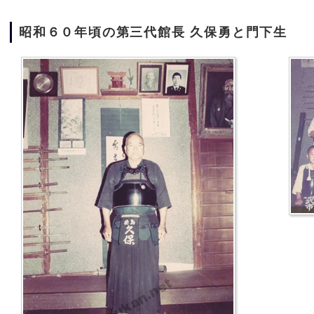
昭和６０年頃の第三代館長 久保勇と門下生