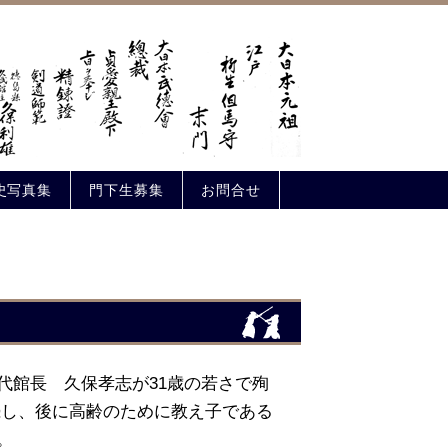
史写真集
門下生募集
お問合せ
代館長 久保孝志が31歳の若さで殉
続し、後に高齢のために教え子である
。