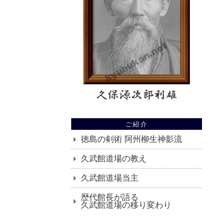
ご紹介
徳島の剣術 阿州柳生神影流
久武館道場の教え
久武館道場当主
歴代館長が語る
久武館道場の移り変わり