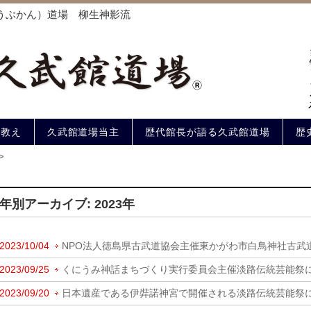
うぶかん）道場 柳生神影流
の教え
久武館道場当主
歴代館長が語る久武館道場
歴
>
年別アーカイブ: 2023年
2023/10/04
NPO法人徳島県古武道協会主催東かがわ市白鳥神社古武
2023/09/25
くにうみ神話まちづくり実行委員会主催淡路伝統芸能祭
2023/09/20
日本遺産である伊弉諾神宮で開催される淡路伝統芸能祭