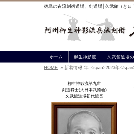
徳島の古流剣術道場、剣道場│久武館（きゅ
ホーム
柳生神影流
久武館道場
HOME
»
新着情報
年: <span>2023年</span
柳生神影流第九世
剣道範士(大日本武徳会)
久武館道場初代館長