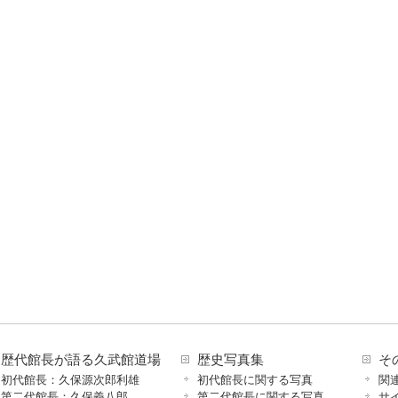
歴代館長が語る久武館道場
歴史写真集
そ
初代館長：久保源次郎利雄
初代館長に関する写真
関
第二代館長：久保義八郎
第二代館長に関する写真
サ