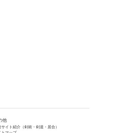
の他
連サイト紹介（剣術・剣道・居合）
イトマップ