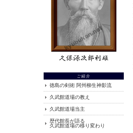
ご紹介
徳島の剣術 阿州柳生神影流
久武館道場の教え
久武館道場当主
歴代館長が語る
久武館道場の移り変わり