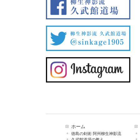
ホーム
徳島の剣術 阿州柳生神影流
久武館道場の教え