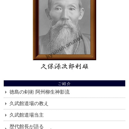
ご紹介
徳島の剣術 阿州柳生神影流
久武館道場の教え
久武館道場当主
歴代館長が語る