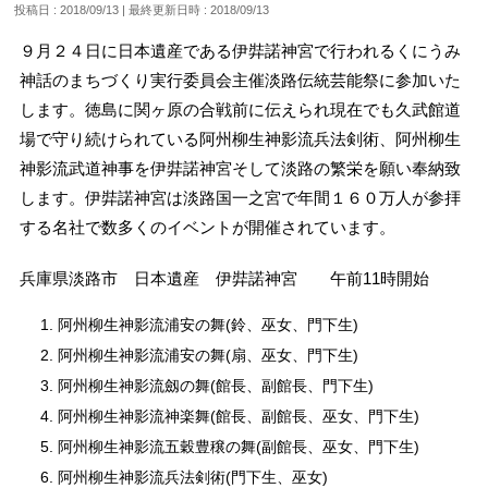
投稿日 : 2018/09/13
最終更新日時 : 2018/09/13
９月２４日に日本遺産である伊弉諾神宮で行われるくにうみ
神話のまちづくり実行委員会主催淡路伝統芸能祭に参加いた
します。徳島に関ヶ原の合戦前に伝えられ現在でも久武館道
場で守り続けられている阿州柳生神影流兵法剣術、阿州柳生
神影流武道神事を伊弉諾神宮そして淡路の繁栄を願い奉納致
します。伊弉諾神宮は淡路国一之宮で年間１６０万人が参拝
する名社で数多くのイベントが開催されています。
兵庫県淡路市 日本遺産 伊弉諾神宮 午前11時開始
阿州柳生神影流浦安の舞(鈴、巫女、門下生)
阿州柳生神影流浦安の舞(扇、巫女、門下生)
阿州柳生神影流劔の舞(館長、副館長、門下生)
阿州柳生神影流神楽舞(館長、副館長、巫女、門下生)
阿州柳生神影流五穀豊穣の舞(副館長、巫女、門下生)
阿州柳生神影流兵法剣術(門下生、巫女)