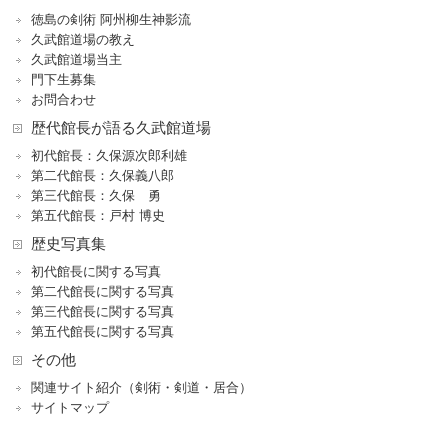
徳島の剣術 阿州柳生神影流
久武館道場の教え
久武館道場当主
門下生募集
お問合わせ
歴代館長が語る久武館道場
初代館長：久保源次郎利雄
第二代館長：久保義八郎
第三代館長：久保 勇
第五代館長：戸村 博史
歴史写真集
初代館長に関する写真
第二代館長に関する写真
第三代館長に関する写真
第五代館長に関する写真
その他
関連サイト紹介（剣術・剣道・居合）
サイトマップ