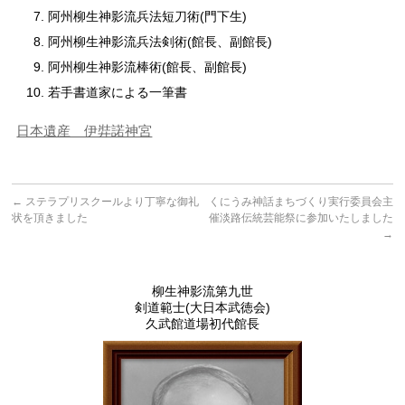
阿州柳生神影流兵法短刀術(門下生)
阿州柳生神影流兵法剣術(館長、副館長)
阿州柳生神影流棒術(館長、副館長)
若手書道家による一筆書
日本遺産 伊弉諾神宮
←
ステラプリスクールより丁寧な御礼
くにうみ神話まちづくり実行委員会主
状を頂きました
催淡路伝統芸能祭に参加いたしました
→
柳生神影流第九世
剣道範士(大日本武徳会)
久武館道場初代館長