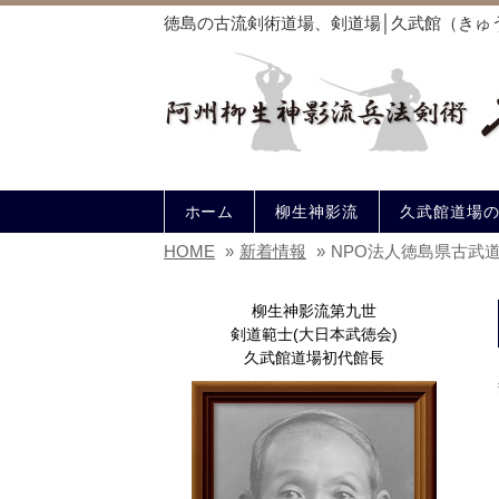
徳島の古流剣術道場、剣道場│久武館（きゅ
ホーム
柳生神影流
久武館道場
HOME
»
新着情報
»
NPO法人徳島県古武
柳生神影流第九世
剣道範士(大日本武徳会)
久武館道場初代館長