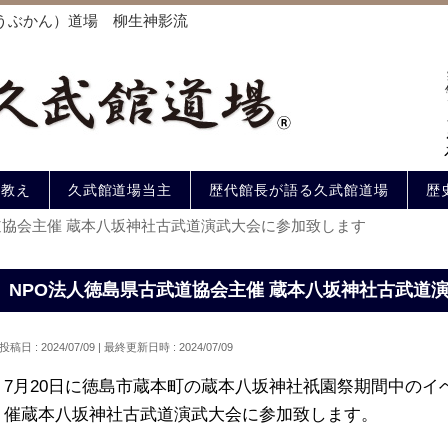
うぶかん）道場 柳生神影流
の教え
久武館道場当主
歴代館長が語る久武館道場
歴
道協会主催 蔵本八坂神社古武道演武大会に参加致します
NPO法人徳島県古武道協会主催 蔵本八坂神社古武道
投稿日 : 2024/07/09
最終更新日時 : 2024/07/09
7月20日に徳島市蔵本町の蔵本八坂神社祇園祭期間中のイ
催蔵本八坂神社古武道演武大会に参加致します。