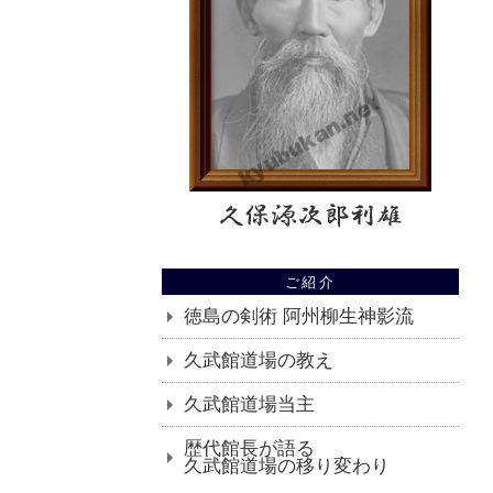
ご紹介
徳島の剣術 阿州柳生神影流
久武館道場の教え
久武館道場当主
歴代館長が語る
久武館道場の移り変わり