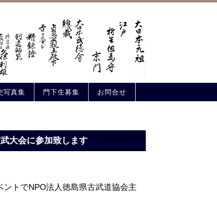
史写真集
門下生募集
お問合せ
演武大会に参加致します
ベントでNPO法人徳島県古武道協会主