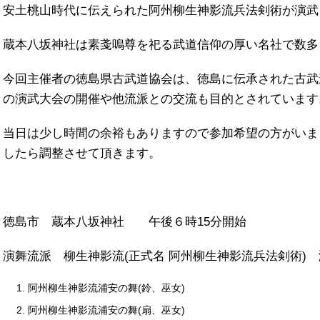
安土桃山時代に伝えられた阿州柳生神影流兵法剣術が演武
蔵本八坂神社は素戔嗚尊を祀る武道信仰の厚い名社で数多
今回主催者の徳島県古武道協会は、徳島に伝承された古武
の演武大会の開催や他流派との交流も目的とされています
当日は少し時間の余裕もありますので参加希望の方がいま
したら調整させて頂きます。
徳島市 蔵本八坂神社 午後６時15分開始
演舞流派 柳生神影流(正式名 阿州柳生神影流兵法剣術)
阿州柳生神影流浦安の舞(鈴、巫女)
阿州柳生神影流浦安の舞(扇、巫女)