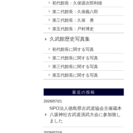
初代館長：久保源次郎利雄
第二代館長：久保義八郎
第三代館長：久保 勇
第五代館長：戸村博史
久武館歴史写真集
初代館長に関する写真
第二代館長に関する写真
第三代館長に関する写真
第五代館長に関する写真
最近の投稿
2026/07/21
NPO法人徳島県古武道協会主催蔵本
八坂神社古武道演武大会に参加致し
ました
2026/07/16