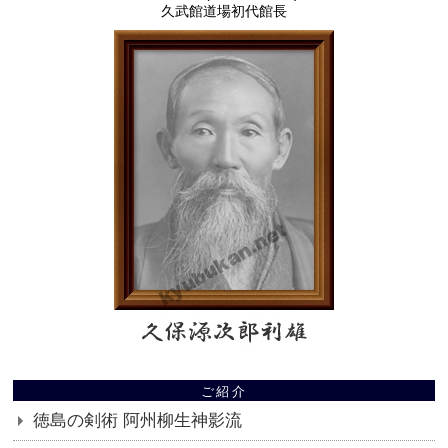
久武館道場初代館長
ご紹介
徳島の剣術 阿州柳生神影流