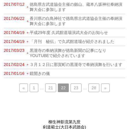
2017/07/12
徳島県古武道協会主催の劔山、蔵本八坂神社奉納演
舞大会に参加します
2017/06/22
香川県の白鳥神社で徳島県古武道協会主催の奉納演
舞大会に参加します
2017/04/19
平成29年度 久武館道場演武大会のお知らせ
2017/04/19
「月刊 秘伝」で久武館道場が紹介されました
2017/03/23
黒瀧寺の奉納演舞が徳島新聞の記事になり
YOUTUBEで紹介されています
2017/02/24
３月１２日に那賀町の黒瀧寺で奉納演舞を行います
2017/01/16
鏡開きの儀
«
1
…
21
22
23
…
28
»
柳生神影流第九世
剣道範士(大日本武徳会)