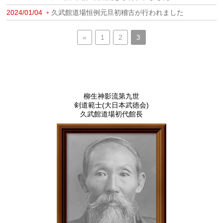
2024/01/04
久武館道場恒例元旦初稽古が行われました
«
1
2
3
柳生神影流第九世
剣道範士(大日本武徳会)
久武館道場初代館長