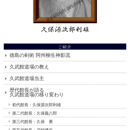
ご紹介
徳島の剣術 阿州柳生神影流
久武館道場の教え
久武館道場当主
歴代館長が語る
久武館道場の移り変わり
初代館長：久保源次郎利雄
第二代館長：久保義八郎
第三代館長：久保 勇