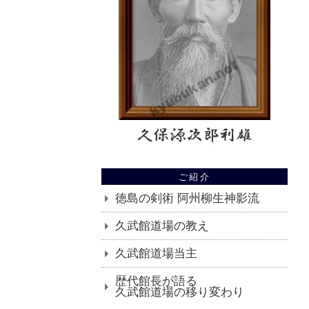
ご紹介
徳島の剣術 阿州柳生神影流
久武館道場の教え
久武館道場当主
歴代館長が語る
久武館道場の移り変わり