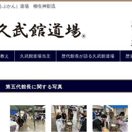
うぶかん）道場 柳生神影流
の教え
久武館道場当主
歴代館長が語る久武館道場
歴
第五代館長に関する写真