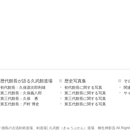
歴代館長が語る久武館道場
歴史写真集
そ
初代館長：久保源次郎利雄
初代館長に関する写真
関
第二代館長：久保義八郎
第二代館長に関する写真
サ
第三代館長：久保 勇
第三代館長に関する写真
第五代館長：戸村 博史
第五代館長に関する写真
ht © 徳島の古流剣術道場、剣道場│久武館（きゅうぶかん）道場 柳生神影流 All Rights R