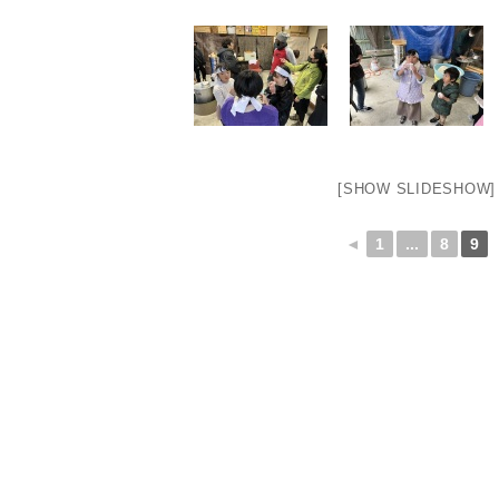
[SHOW SLIDESHOW]
◄
1
...
8
9