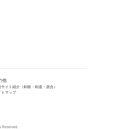
の他
連サイト紹介（剣術・剣道・居合）
イトマップ
eserved.