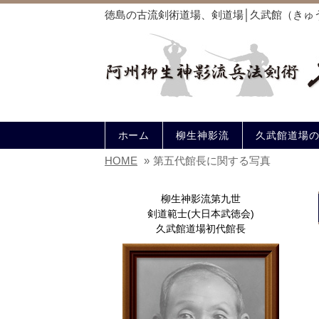
徳島の古流剣術道場、剣道場│久武館（きゅ
ホーム
柳生神影流
久武館道場
HOME
»
第五代館長に関する写真
柳生神影流第九世
剣道範士(大日本武徳会)
久武館道場初代館長