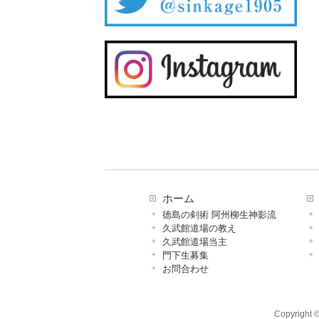
ホーム
徳島の剣術 阿州柳生神影流
久武館道場の教え
久武館道場当主
門下生募集
お問合わせ
Copyrig