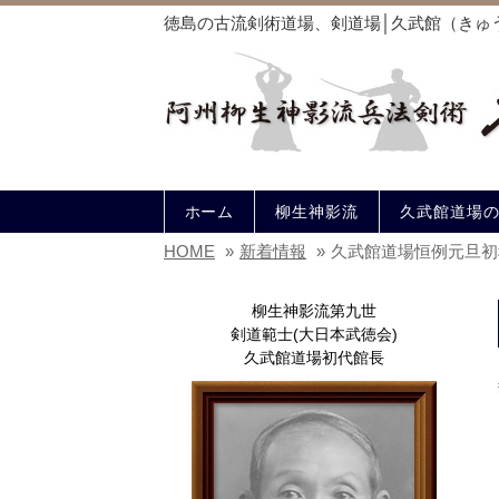
徳島の古流剣術道場、剣道場│久武館（きゅ
ホーム
柳生神影流
久武館道場
HOME
»
新着情報
»
久武館道場恒例元旦初
柳生神影流第九世
剣道範士(大日本武徳会)
久武館道場初代館長