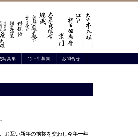
史写真集
門下生募集
お問合せ
た。
、お互い新年の挨拶を交わし今年一年