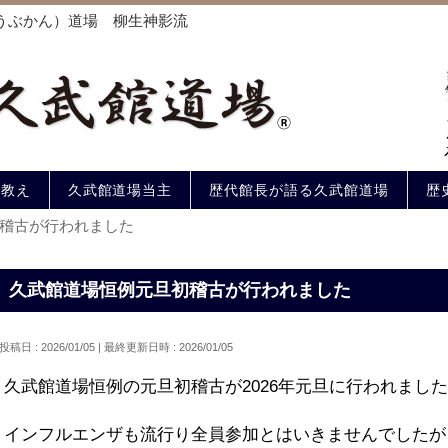
うぶかん）道場 柳生神影流
の教え
久武館道場当主
歴代館長が語る久武館道場
歴
稽古が行われました
久武館道場恒例元旦初稽古が行われました
投稿日 : 2026/01/05
最終更新日時 : 2026/01/05
久武館道場恒例の元旦初稽古が2026年元旦に行われまし
インフルエンザも流行り全員参加とはいきませんでしたが