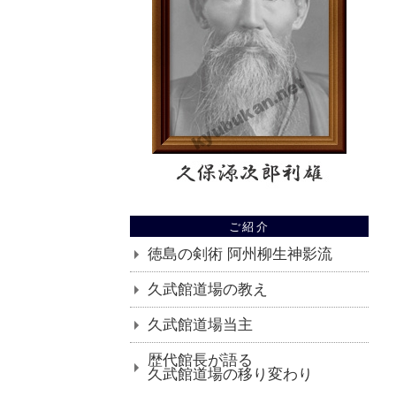
ご紹介
徳島の剣術 阿州柳生神影流
久武館道場の教え
久武館道場当主
歴代館長が語る
久武館道場の移り変わり