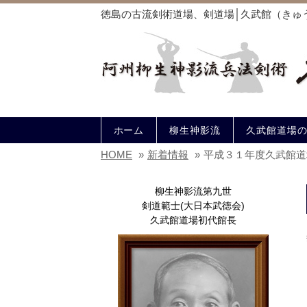
徳島の古流剣術道場、剣道場│久武館（きゅ
ホーム
柳生神影流
久武館道場
HOME
»
新着情報
»
平成３１年度久武館道
柳生神影流第九世
剣道範士(大日本武徳会)
久武館道場初代館長