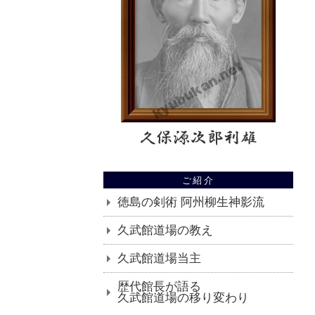
ご紹介
徳島の剣術 阿州柳生神影流
久武館道場の教え
久武館道場当主
歴代館長が語る
久武館道場の移り変わり