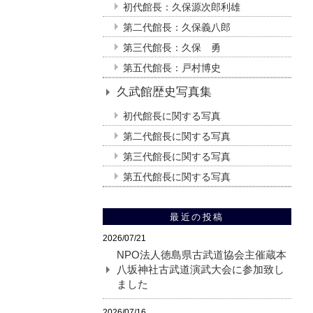
初代館長：久保源次郎利雄
第二代館長：久保義八郎
第三代館長：久保 勇
第五代館長：戸村博史
久武館歴史写真集
初代館長に関する写真
第二代館長に関する写真
第三代館長に関する写真
第五代館長に関する写真
最近の投稿
2026/07/21
NPO法人徳島県古武道協会主催蔵本
八坂神社古武道演武大会に参加致し
ました
2026/07/16