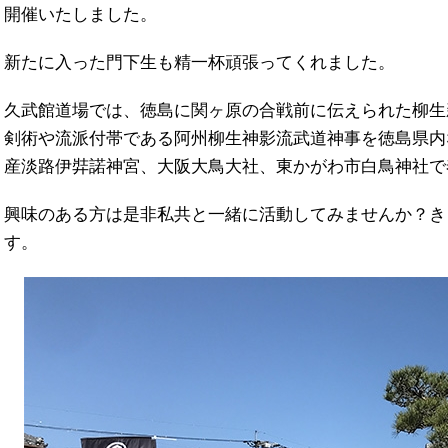
開催いたしました。
新たに入った門下生も精一杯頑張ってくれました。
久武館道場では、徳島に関ヶ原の合戦前に伝えられた柳生
剣術や流派付帯である阿州柳生神影流武道神事を徳島県内
産淡路伊弉諾神宮、大阪大鳥大社、東かがわ市白鳥神社で
興味のある方は是非私共と一緒に活動してみませんか？き
す。