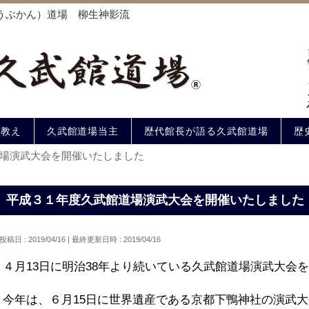
うぶかん）道場 柳生神影流
の教え
久武館道場当主
歴代館長が語る久武館道場
歴
場演武大会を開催いたしました
平成３１年度久武館道場演武大会を開催いたしました
投稿日 : 2019/04/16
最終更新日時 : 2019/04/16
４月13日に明治38年より続いている久武館道場演武大会
今年は、６月15日に世界遺産である京都下鴨神社の演武