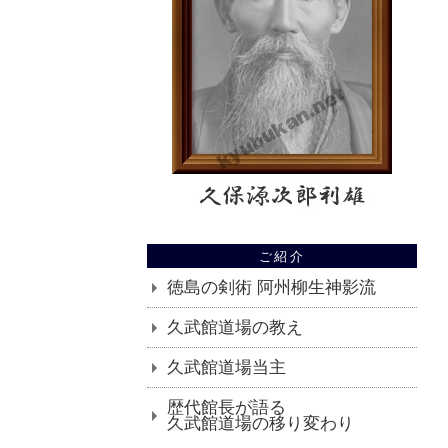
ご紹介
徳島の剣術 阿州柳生神影流
久武館道場の教え
久武館道場当主
歴代館長が語る
久武館道場の移り変わり