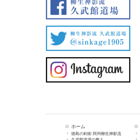
ホーム
徳島の剣術 阿州柳生神影流
久武館道場の教え