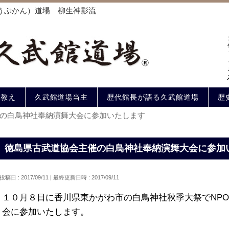
うぶかん）道場 柳生神影流
の教え
久武館道場当主
歴代館長が語る久武館道場
歴
の白鳥神社奉納演舞大会に参加いたします
徳島県古武道協会主催の白鳥神社奉納演舞大会に参加
投稿日 : 2017/09/11
最終更新日時 : 2017/09/11
１０月８日に香川県東かがわ市の白鳥神社秋季大祭でNP
会に参加いたします。