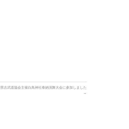
島県古武道協会主催白鳥神社奉納演舞大会に参加しました
→