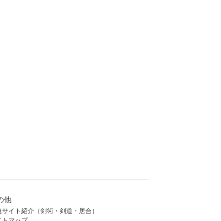
の他
連サイト紹介（剣術・剣道・居合）
イトマップ