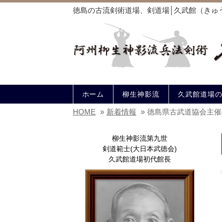
徳島の古流剣術道場、剣道場│久武館（きゅ
ホーム
柳生神影流
久武館道場
HOME
»
新着情報
»
徳島県古武道協会主催
柳生神影流第九世
剣道範士(大日本武徳会)
久武館道場初代館長