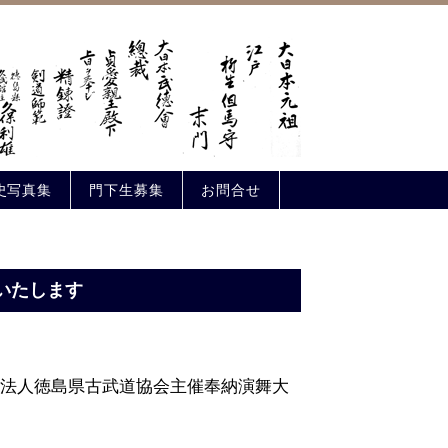
史写真集
門下生募集
お問合せ
いたします
O法人徳島県古武道協会主催奉納演舞大