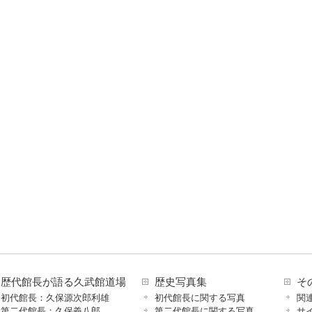
歴代館長が語る久武館道場
歴史写真集
そ
初代館長：久保源次郎利雄
初代館長に関する写真
関
第二代館長：久保義八郎
第二代館長に関する写真
サ