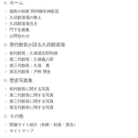
ホーム
徳島の剣術 阿州柳生神影流
久武館道場の教え
久武館道場当主
門下生募集
お問合わせ
歴代館長が語る久武館道場
初代館長：久保源次郎利雄
第二代館長：久保義八郎
第三代館長：久保 勇
第五代館長：戸村 博史
歴史写真集
初代館長に関する写真
第二代館長に関する写真
第三代館長に関する写真
第五代館長に関する写真
その他
関連サイト紹介（剣術・剣道・居合）
サイトマップ