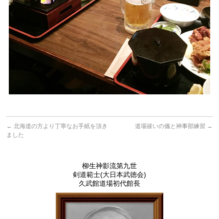
←
北海道の方より丁寧なお手紙を頂き
道場祓いの儀と神事部練習
→
ました
柳生神影流第九世
剣道範士(大日本武徳会)
久武館道場初代館長