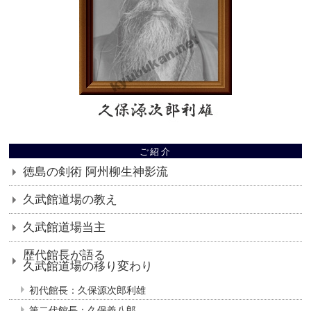
ご紹介
徳島の剣術 阿州柳生神影流
久武館道場の教え
久武館道場当主
歴代館長が語る
久武館道場の移り変わり
初代館長：久保源次郎利雄
第二代館長：久保義八郎