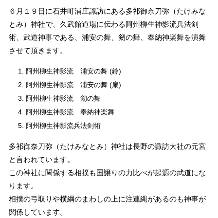
６月１９日に石井町浦庄諏訪にある多祁御奈刀弥（たけみな
とみ）神社で、久武館道場に伝わる阿州柳生神影流兵法剣
術、武道神事である、浦安の舞、剱の舞、奉納神楽舞を演舞
させて頂きます。
阿州柳生神影流 浦安の舞 (鈴)
阿州柳生神影流 浦安の舞 (扇)
阿州柳生神影流 剱の舞
阿州柳生神影流 奉納神楽舞
阿州柳生神影流兵法剣術
多祁御奈刀弥（たけみなとみ）神社は長野の諏訪大社の元宮
と言われています。
この神社に関係する相撲も国譲りの力比べが起源の武道にな
ります。
相撲の弓取りや横綱のまわしの上に注連縄があるのも神事が
関係しています。