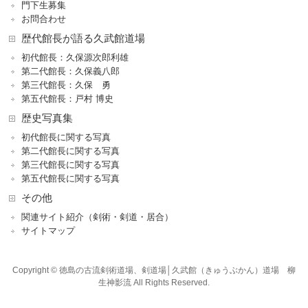
門下生募集
お問合わせ
歴代館長が語る久武館道場
初代館長：久保源次郎利雄
第二代館長：久保義八郎
第三代館長：久保 勇
第五代館長：戸村 博史
歴史写真集
初代館長に関する写真
第二代館長に関する写真
第三代館長に関する写真
第五代館長に関する写真
その他
関連サイト紹介（剣術・剣道・居合）
サイトマップ
Copyright © 徳島の古流剣術道場、剣道場│久武館（きゅうぶかん）道場 柳
生神影流 All Rights Reserved.