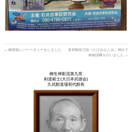
←
練習後にバーベキューをしました
多祁御奈刀弥（たけみなとみ）神社で
奉納演舞を行いました
→
柳生神影流第九世
剣道範士(大日本武徳会)
久武館道場初代館長