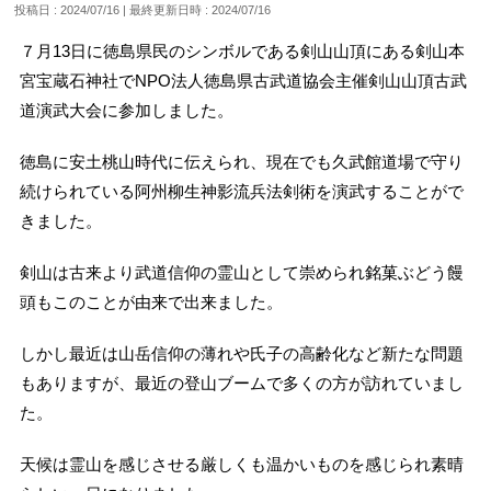
投稿日 : 2024/07/16
最終更新日時 : 2024/07/16
７月13日に徳島県民のシンボルである剣山山頂にある剣山本
宮宝蔵石神社でNPO法人徳島県古武道協会主催剣山山頂古武
道演武大会に参加しました。
徳島に安土桃山時代に伝えられ、現在でも久武館道場で守り
続けられている阿州柳生神影流兵法剣術を演武することがで
きました。
剣山は古来より武道信仰の霊山として崇められ銘菓ぶどう饅
頭もこのことが由来で出来ました。
しかし最近は山岳信仰の薄れや氏子の高齢化など新たな問題
もありますが、最近の登山ブームで多くの方が訪れていまし
た。
天候は霊山を感じさせる厳しくも温かいものを感じられ素晴