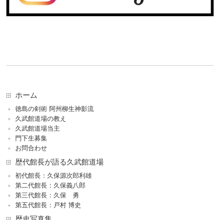
ホーム
徳島の剣術 阿州柳生神影流
久武館道場の教え
久武館道場当主
門下生募集
お問合わせ
歴代館長が語る久武館道場
初代館長：久保源次郎利雄
第二代館長：久保義八郎
第三代館長：久保 勇
第五代館長：戸村 博史
歴史写真集