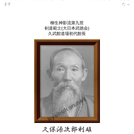
ます
た
→
柳生神影流第九世
剣道範士(大日本武徳会)
久武館道場初代館長