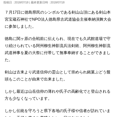
投稿日 : 2018/07/18
最終更新日時 : 2018/07/18
７月17日に徳島県民のシンボルである剣山山頂にある剣山本
宮宝蔵石神社でNPO法人徳島県古武道協会主催奉納演舞大会
に参加しました。
徳島に関ヶ原の合戦前に伝えられ、現在でも久武館道場で守
り続けられている阿州柳生神影流兵法剣術、阿州柳生神影流
武道神事を夏の大祭に付帯して無事奉納することができまし
た。
剣山は古来より武道信仰の霊山として崇められ銘菓ぶどう饅
頭もこのことが由来で出来ました。
しかし最近は山岳信仰の薄れや氏子の高齢化でと登山される
方も少なくなっています。
しかし伝統を守ろうと県下各地の氏子様や信者が訪れていま