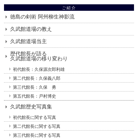
ご紹介
徳島の剣術 阿州柳生神影流
久武館道場の教え
久武館道場当主
歴代館長が語る
久武館道場の移り変わり
初代館長：久保源次郎利雄
第二代館長：久保義八郎
第三代館長：久保 勇
第五代館長：戸村博史
久武館歴史写真集
初代館長に関する写真
第二代館長に関する写真
第三代館長に関する写真