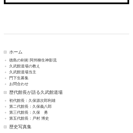
ホーム
徳島の剣術 阿州柳生神影流
久武館道場の教え
久武館道場当主
門下生募集
お問合わせ
歴代館長が語る久武館道場
初代館長：久保源次郎利雄
第二代館長：久保義八郎
第三代館長：久保 勇
第五代館長：戸村 博史
歴史写真集