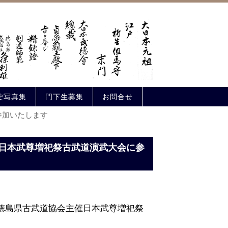
史写真集
門下生募集
お問合せ
参加いたします
社日本武尊増祀祭古武道演武大会に参
人徳島県古武道協会主催日本武尊増祀祭