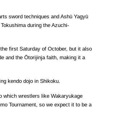
arts sword techniques and Ashū Yagyū
o Tokushima during the Azuchi-
the first Saturday of October, but it also
e and the Ōtorijinja faith, making it a
ing kendo dojo in Shikoku.
 to which wrestlers like Wakaryukage
umo Tournament, so we expect it to be a