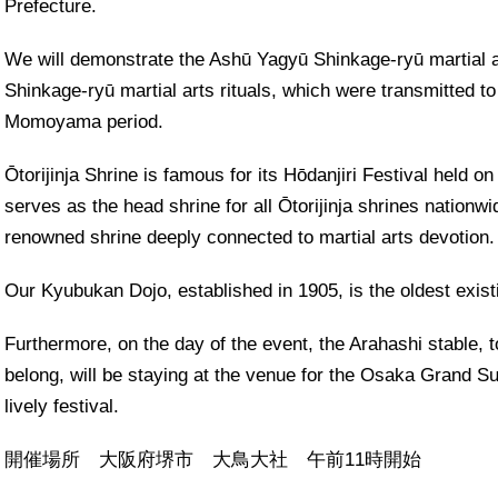
Prefecture.
We will demonstrate the Ashū Yagyū Shinkage-ryū martial 
Shinkage-ryū martial arts rituals, which were transmitted t
Momoyama period.
Ōtorijinja Shrine is famous for its Hōdanjiri Festival held on 
serves as the head shrine for all Ōtorijinja shrines nationwid
renowned shrine deeply connected to martial arts devotion.
Our Kyubukan Dojo, established in 1905, is the oldest exist
Furthermore, on the day of the event, the Arahashi stable,
belong, will be staying at the venue for the Osaka Grand S
lively festival.
開催場所 大阪府堺市 大鳥大社 午前11時開始