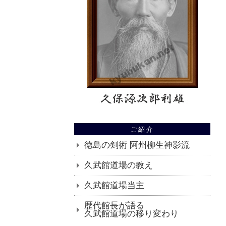
ご紹介
徳島の剣術 阿州柳生神影流
久武館道場の教え
久武館道場当主
歴代館長が語る
久武館道場の移り変わり