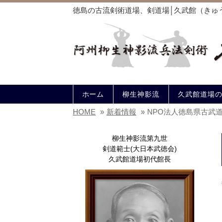
徳島の古流剣術道場、剣道場│久武館（きゅ
ホーム
柳生神影流
久武館道場
HOME
»
新着情報
»
NPO法人徳島県古武
柳生神影流第九世
剣道範士(大日本武徳会)
久武館道場初代館長