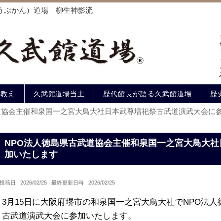
うぶかん）道場 柳生神影流
の教え
久武館道場当主
歴代館長が語る久武館道場
歴
道協会主催和泉国一之宮大鳥大社日本武尊増祀祭古武道演武大会に
NPO法人徳島県古武道協会主催和泉国一之宮大鳥大
加いたします
投稿日 : 2026/02/25
最終更新日時 : 2026/02/25
3月15日に大阪府堺市の和泉国一之宮大鳥大社でNPO法
古武道演武大会に参加いたします。