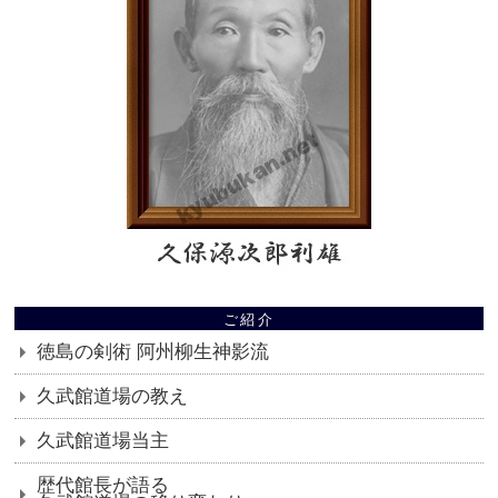
ご紹介
徳島の剣術 阿州柳生神影流
久武館道場の教え
久武館道場当主
歴代館長が語る