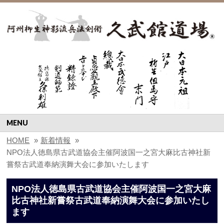
MENU
HOME
»
新着情報
»
NPO法人徳島県古武道協会主催阿波国一之宮大麻比古神社新
嘗祭古武道奉納演舞大会に参加いたします
NPO法人徳島県古武道協会主催阿波国一之宮大麻
比古神社新嘗祭古武道奉納演舞大会に参加いたし
ます