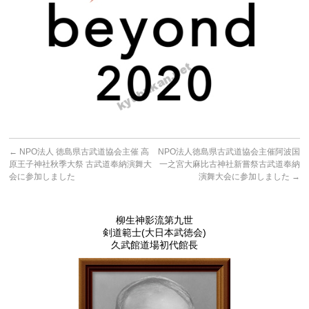
←
NPO法人 徳島県古武道協会主催 高
NPO法人徳島県古武道協会主催阿波国
原王子神社秋季大祭 古武道奉納演舞大
一之宮大麻比古神社新嘗祭古武道奉納
会に参加しました
演舞大会に参加しました
→
柳生神影流第九世
剣道範士(大日本武徳会)
久武館道場初代館長