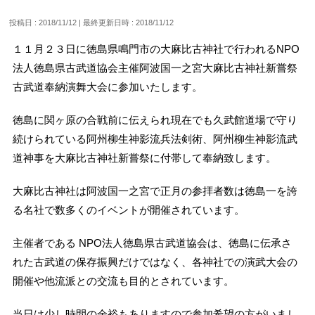
投稿日 : 2018/11/12
最終更新日時 : 2018/11/12
１１月２３日に徳島県鳴門市の大麻比古神社で行われるNPO
法人徳島県古武道協会主催阿波国一之宮大麻比古神社新嘗祭
古武道奉納演舞大会に参加いたします。
徳島に関ヶ原の合戦前に伝えられ現在でも久武館道場で守り
続けられている阿州柳生神影流兵法剣術、阿州柳生神影流武
道神事を大麻比古神社新嘗祭に付帯して奉納致します。
大麻比古神社は阿波国一之宮で正月の参拝者数は徳島一を誇
る名社で数多くのイベントが開催されています。
主催者である NPO法人徳島県古武道協会は、徳島に伝承さ
れた古武道の保存振興だけではなく、各神社での演武大会の
開催や他流派との交流も目的とされています。
当日は少し時間の余裕もありますので参加希望の方がいまし