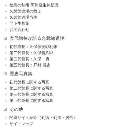
徳島の剣術 阿州柳生神影流
久武館道場の教え
久武館道場当主
門下生募集
お問合わせ
歴代館長が語る久武館道場
初代館長：久保源次郎利雄
第二代館長：久保義八郎
第三代館長：久保 勇
第五代館長：戸村 博史
歴史写真集
初代館長に関する写真
第二代館長に関する写真
第三代館長に関する写真
第五代館長に関する写真
その他
関連サイト紹介（剣術・剣道・居合）
サイトマップ