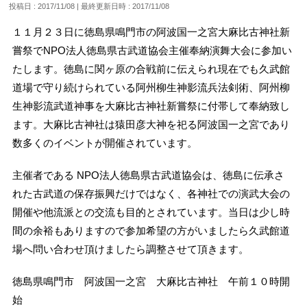
投稿日 : 2017/11/08
最終更新日時 : 2017/11/08
１１月２３日に徳島県鳴門市の阿波国一之宮大麻比古神社新
嘗祭でNPO法人徳島県古武道協会主催奉納演舞大会に参加い
たします。徳島に関ヶ原の合戦前に伝えられ現在でも久武館
道場で守り続けられている阿州柳生神影流兵法剣術、阿州柳
生神影流武道神事を大麻比古神社新嘗祭に付帯して奉納致し
ます。大麻比古神社は猿田彦大神を祀る阿波国一之宮であり
数多くのイベントが開催されています。
主催者である NPO法人徳島県古武道協会は、徳島に伝承さ
れた古武道の保存振興だけではなく、各神社での演武大会の
開催や他流派との交流も目的とされています。当日は少し時
間の余裕もありますので参加希望の方がいましたら久武館道
場へ問い合わせ頂けましたら調整させて頂きます。
徳島県鳴門市 阿波国一之宮 大麻比古神社 午前１０時開
始