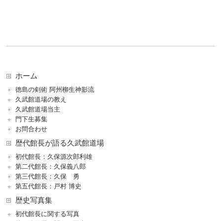
ホーム
徳島の剣術 阿州柳生神影流
久武館道場の教え
久武館道場当主
門下生募集
お問合わせ
歴代館長が語る久武館道場
初代館長：久保源次郎利雄
第二代館長：久保義八郎
第三代館長：久保 勇
第五代館長：戸村 博史
歴史写真集
初代館長に関する写真