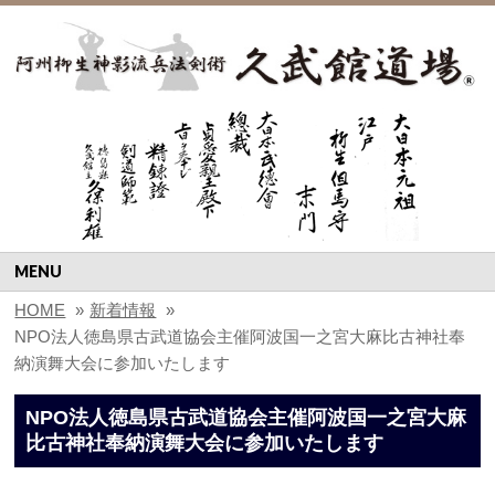
MENU
HOME
»
新着情報
»
NPO法人徳島県古武道協会主催阿波国一之宮大麻比古神社奉
納演舞大会に参加いたします
NPO法人徳島県古武道協会主催阿波国一之宮大麻
比古神社奉納演舞大会に参加いたします