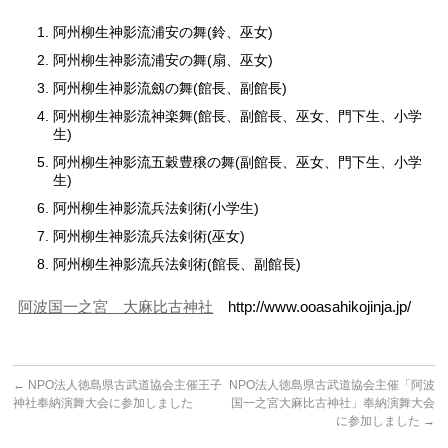
阿州柳生神影流浦安の舞(鈴、巫女)
阿州柳生神影流浦安の舞(扇、巫女)
阿州柳生神影流劔の舞(館長、副館長)
阿州柳生神影流神楽舞(館長、副館長、巫女、門下生、小学
生)
阿州柳生神影流五穀豊穣の舞(副館長、巫女、門下生、小学
生)
阿州柳生神影流兵法剣術(小学生)
阿州柳生神影流兵法剣術(巫女)
阿州柳生神影流兵法剣術(館長、副館長)
阿波国一之宮 大麻比古神社
http://www.ooasahikojinja.jp/
←
NPO法人徳島県古武道協会主催王子
NPO法人徳島県古武道協会主催「阿波
神社奉納演舞大会に参加しました
国一之宮大麻比古神社」奉納演舞大会
に参加しました
→