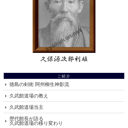
ご紹介
徳島の剣術 阿州柳生神影流
久武館道場の教え
久武館道場当主
歴代館長が語る
久武館道場の移り変わり