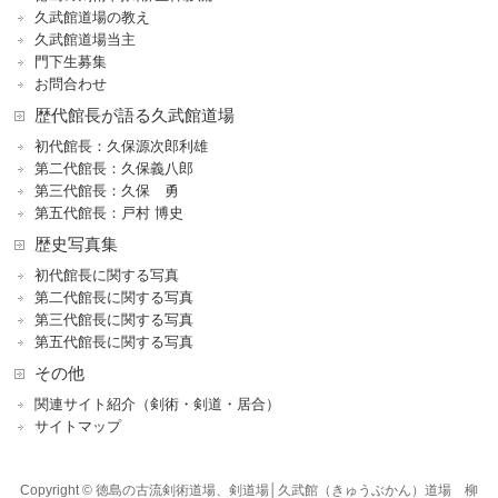
久武館道場の教え
久武館道場当主
門下生募集
お問合わせ
歴代館長が語る久武館道場
初代館長：久保源次郎利雄
第二代館長：久保義八郎
第三代館長：久保 勇
第五代館長：戸村 博史
歴史写真集
初代館長に関する写真
第二代館長に関する写真
第三代館長に関する写真
第五代館長に関する写真
その他
関連サイト紹介（剣術・剣道・居合）
サイトマップ
Copyright © 徳島の古流剣術道場、剣道場│久武館（きゅうぶかん）道場 柳