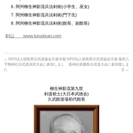
阿州柳生神影流兵法剣術(小学生、巫女)
阿州柳生神影流兵法剣術(門下生)
阿州柳生神影流兵法剣術(館長、副館長)
剣山 www.turugisan.com
←
NPO法人徳島県古武道協会主催京都
NPO法人徳島県古武道協会主催 蔵本八
下鴨神社古武道演武大会に参加しまし
坂神社祇園祭古武道大会に参加致しま
た
す
→
柳生神影流第九世
剣道範士(大日本武徳会)
久武館道場初代館長