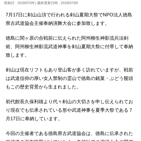
投稿日 : 2018/07/09
最終更新日時 : 2018/07/09
7月17日に剣山山頂で行われる剣山夏期大祭でNPO法人徳島
県古武道協会主催奉納演舞大会に参加致します。
徳島に関ヶ原の合戦前に伝えられた阿州柳生神影流兵法剣
術、阿州柳生神影流武道神事を剣山夏期大祭に付帯して奉納
致します。
剣山は現在リフトもあり登山客が多く訪れていますが、戦前
は武道信仰の厚い女人禁制の霊山で徳島の銘菓・ぶどう饅頭
もこの歴史背景から生まれました。
初代館長久保利雄より代々剣山の大切さを申し伝えられてお
り現在でも伝承されている形や武道神事を夏季大祭である７
月17日に奉納しています。
今回の主催者である徳島県古武道協会は、徳島に伝承された