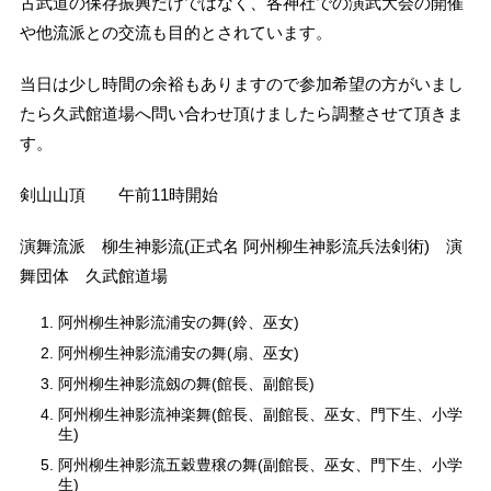
古武道の保存振興だけではなく、各神社での演武大会の開催
や他流派との交流も目的とされています。
当日は少し時間の余裕もありますので参加希望の方がいまし
たら久武館道場へ問い合わせ頂けましたら調整させて頂きま
す。
剣山山頂 午前11時開始
演舞流派 柳生神影流(正式名 阿州柳生神影流兵法剣術) 演
舞団体 久武館道場
阿州柳生神影流浦安の舞(鈴、巫女)
阿州柳生神影流浦安の舞(扇、巫女)
阿州柳生神影流劔の舞(館長、副館長)
阿州柳生神影流神楽舞(館長、副館長、巫女、門下生、小学
生)
阿州柳生神影流五穀豊穣の舞(副館長、巫女、門下生、小学
生)