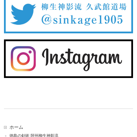
ホーム
徳島の剣術 阿州柳生神影流