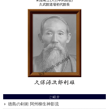
剣道範士(大日本武徳会)
久武館道場初代館長
ご紹介
徳島の剣術 阿州柳生神影流