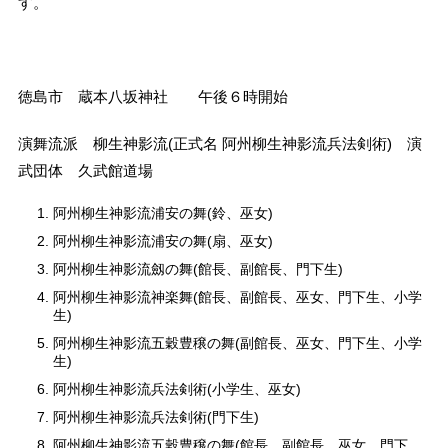
す。
徳島市 蔵本八坂神社 午後６時開始
演舞流派 柳生神影流(正式名 阿州柳生神影流兵法剣術) 演
武団体 久武館道場
阿州柳生神影流浦安の舞(鈴、巫女)
阿州柳生神影流浦安の舞(扇、巫女)
阿州柳生神影流劔の舞(館長、副館長、門下生)
阿州柳生神影流神楽舞(館長、副館長、巫女、門下生、小学
生)
阿州柳生神影流五穀豊穣の舞(副館長、巫女、門下生、小学
生)
阿州柳生神影流兵法剣術(小学生、巫女)
阿州柳生神影流兵法剣術(門下生)
阿州柳生神影流五穀豊穣の舞(館長、副館長、巫女、門下