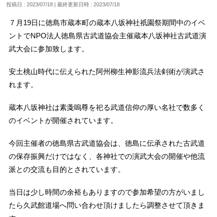
投稿日 : 2023/07/18
最終更新日時 : 2023/07/18
７月19日に徳島市蔵本町の蔵本八坂神社祇園祭期間中のイベ
ントでNPO法人徳島県古武道協会主催蔵本八坂神社古武道演
武大会に参加致します。
安土桃山時代に伝えられた阿州柳生神影流兵法剣術が演武さ
れます。
蔵本八坂神社は素戔嗚尊を祀る武道信仰の厚い名社で数多く
のイベントが開催されています。
今回主催者の徳島県古武道協会は、徳島に伝承された古武道
の保存振興だけではなく、各神社での演武大会の開催や他流
派との交流も目的とされています。
当日は少し時間の余裕もありますので参加希望の方がいまし
たら久武館道場へ問い合わせ頂けましたら調整させて頂きま