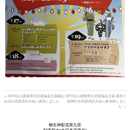
←
NPO法人徳島県古武道協会主催劔山
NPO法人徳島県古武道協会主催 蔵本八
山頂古武道演武大会に参加しました
坂神社古武道演武大会に参加致しまし
た
→
柳生神影流第九世