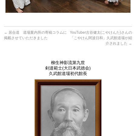
←
居合道 道場案内所の寄稿コラムに
YouTuber古谷健太(こやけんた)さんの
掲載させていただきました
「こやけん阿波日和」久武館道場が紹
介されました
→
柳生神影流第九世
剣道範士(大日本武徳会)
久武館道場初代館長