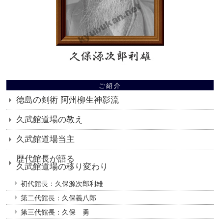
ご紹介
徳島の剣術 阿州柳生神影流
久武館道場の教え
久武館道場当主
歴代館長が語る
久武館道場の移り変わり
初代館長：久保源次郎利雄
第二代館長：久保義八郎
第三代館長：久保 勇