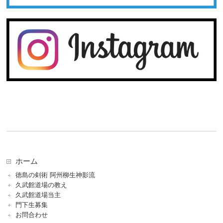
ホーム
徳島の剣術 阿州柳生神影流
久武館道場の教え
久武館道場当主
門下生募集
お問合わせ