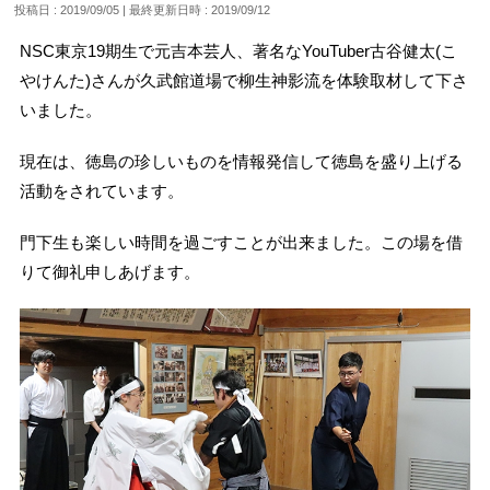
投稿日 : 2019/09/05
最終更新日時 : 2019/09/12
NSC東京19期生で元吉本芸人、著名なYouTuber古谷健太(こ
やけんた)さんが久武館道場で柳生神影流を体験取材して下さ
いました。
現在は、徳島の珍しいものを情報発信して徳島を盛り上げる
活動をされています。
門下生も楽しい時間を過ごすことが出来ました。この場を借
りて御礼申しあげます。