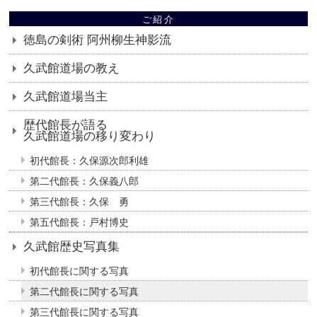
ご紹介
徳島の剣術 阿州柳生神影流
久武館道場の教え
久武館道場当主
歴代館長が語る
久武館道場の移り変わり
初代館長：久保源次郎利雄
第二代館長：久保義八郎
第三代館長：久保 勇
第五代館長：戸村博史
久武館歴史写真集
初代館長に関する写真
第二代館長に関する写真
第三代館長に関する写真