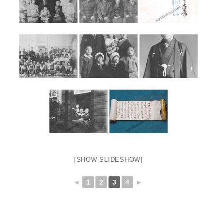
[SHOW SLIDESHOW]
◄
1
2
3
4
►