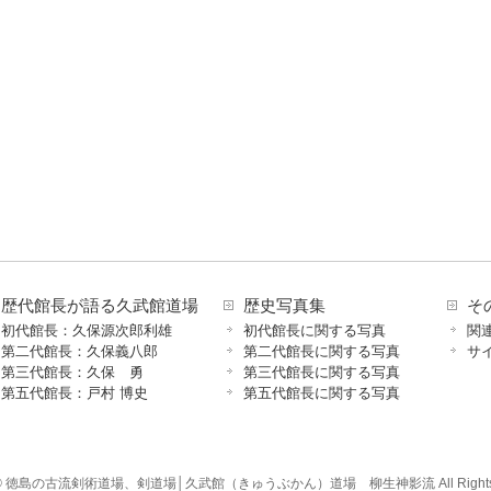
歴代館長が語る久武館道場
歴史写真集
そ
初代館長：久保源次郎利雄
初代館長に関する写真
関
第二代館長：久保義八郎
第二代館長に関する写真
サ
第三代館長：久保 勇
第三代館長に関する写真
第五代館長：戸村 博史
第五代館長に関する写真
ht © 徳島の古流剣術道場、剣道場│久武館（きゅうぶかん）道場 柳生神影流 All Rights R