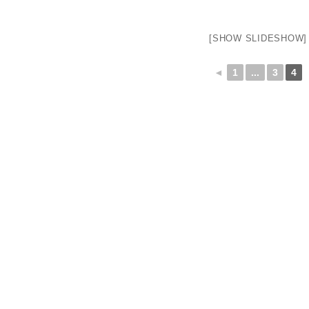
[SHOW SLIDESHOW]
◄
1
...
3
4