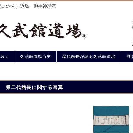
うぶかん）道場 柳生神影流
の教え
久武館道場当主
歴代館長が語る久武館道場
歴
第二代館長に関する写真