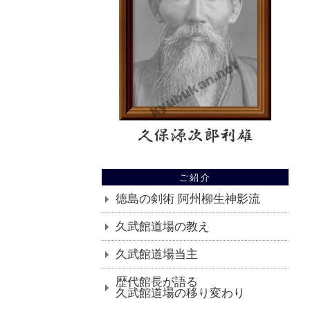
ご紹介
徳島の剣術 阿州柳生神影流
久武館道場の教え
久武館道場当主
歴代館長が語る
久武館道場の移り変わり