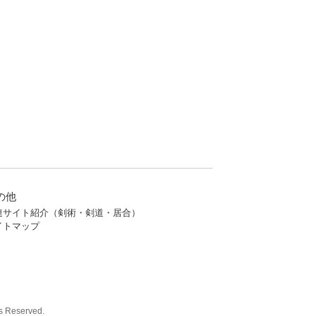
の他
連サイト紹介（剣術・剣道・居合）
イトマップ
eserved.