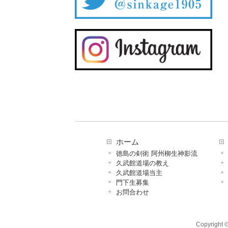
ホーム
徳島の剣術 阿州柳生神影流
久武館道場の教え
久武館道場当主
門下生募集
お問合わせ
Copyrig