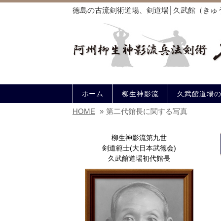
徳島の古流剣術道場、剣道場│久武館（きゅ
ホーム
柳生神影流
久武館道場
HOME
»
第二代館長に関する写真
柳生神影流第九世
剣道範士(大日本武徳会)
久武館道場初代館長